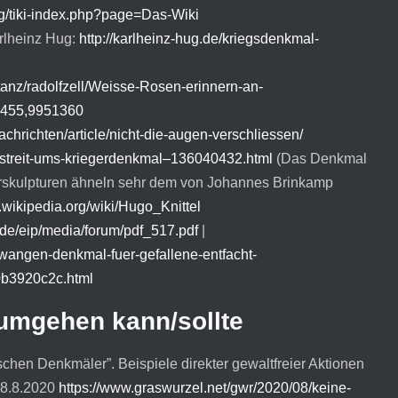
org/tiki-index.php?page=Das-Wiki
rlheinz Hug:
http://karlheinz-hug.de/kriegsdenkmal-
tanz/radolfzell/Weisse-Rosen-erinnern-an-
2455,9951360
chrichten/article/nicht-die-augen-verschliessen/
-streit-ums-kriegerdenkmal–136040432.html
(Das Denkmal
erskulpturen ähneln sehr dem von Johannes Brinkamp
e.wikipedia.org/wiki/Hugo_Knittel
g.de/eip/media/forum/pdf_517.pdf
|
twangen-denkmal-fuer-gefallene-entfacht-
0b3920c2c.html
umgehen kann/sollte
chen Denkmäler”. Beispiele direkter gewaltfreier Aktionen
28.8.2020
https://www.graswurzel.net/gwr/2020/08/keine-