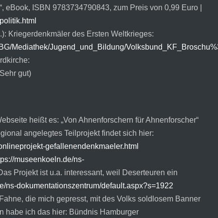
“, eBook, ISBN 9783734790843, zum Preis von 0,99 Euro |
olitik.html
): Kriegerdenkmäler des Ersten Weltkrieges:
ion_BG/Mediathek/Jugend_und_Bildung/Volksbund_KF_Broschu%
dkirche:
Sehr gut)
ebseite heißt es: „Von Ahnenforschern für Ahnenforscher“
gional angelegtes Teilprojekt findet sich hier:
onlineprojekt-gefallenendenkmaeler.html
tps://museenkoeln.de/ns-
as Projekt ist u.a. interessant, weil Deserteuren ein
de/ns-dokumentationszentrum/default.aspx?s=1922
s Fahne, die mich gepresst, mit des Volks soldlosem Banner
n habe ich das hier: Bündnis Hamburger