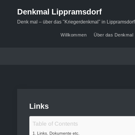
Skip
Denkmal Lippramsdorf
to
content
Denk mal – über das "Kriegerdenkmal" in Lippramsdorf
Willkommen
Über das Denkmal
Links
Table of Contents
Links, Dokumente etc.