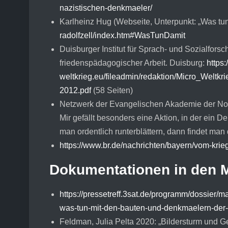
nazistischen-denkmaeler/
Karlheinz Hug (Webseite, Unterpunkt: „Was tu
radolfzell/index.htm#WasTunDamit
Duisburger Institut für Sprach- und Sozialfors
friedenspädagogischer Arbeit. Duisburg:
https:
weltkrieg.eu/fileadmin/redaktion/Micro_Weltk
2012.pdf
(58 Seiten)
Netzwerk der Evangelischen Akademie der No
Mir gefällt besonders eine Aktion, in der ein
man ordentlich runterblättern, dann findet man 
https://www.br.de/nachrichten/bayern/vom-kr
Dokumentationen in den 
https://pressetreff.3sat.de/programm/dossier/
was-tun-mit-den-bauten-und-denkmaelern-der-
Feldman, Julia Pelta 2020: „Bildersturm und G