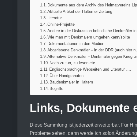
Dokumente aus dem Archiv des Heimatvereins Li
Aktuelle Artikel der Halterner Zeitung
Literatur
Online-Projekte
Andere in der Diskussion befindliche Denkmäler i
Wie man mit Denkmälern umgehen kann/sollte
Dokumentationen in den Medien
Abgerissene Denkmäler – in der DDR (auch hier 
Alternative Denkmäler – Denkmäler gegen Krieg u
Noch zu tun, zu lesen etc.
Englischsprachige Webseiten und Literatur ….
Über Handgranaten
Baudenkmäler in Haltern
Begriffe
Links, Dokumente e
Diese Sammlung ist jederzeit erweiterbar. Für Hin
Probleme sehen, dann werde ich sofort Änderun