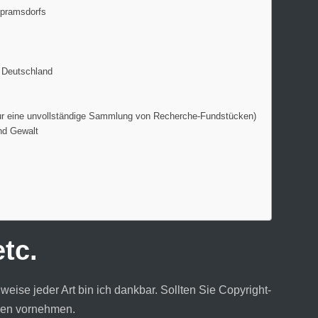
ppramsdorfs
n Deutschland
nur eine unvollständige Sammlung von Recherche-Fundstücken)
nd Gewalt
tc.
weise jeder Art bin ich dankbar. Sollten Sie Copyright-
gen vornehmen.