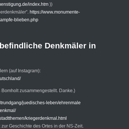
guenstigung.de/index.htm
))
egerdenkmäler“.
https://www.monumente-
kampfe-blieben.php
befindliche Denkmäler in
rn (auf Instagram):
utschland/
s Bomholt zusammengestellt. Danke.)
adtrundgang/juedisches-leben/ehrenmale
denkmal/
/stadtthemen/kriegerdenkmal.html
t zur Geschichte des Ortes in der NS-Zeit.