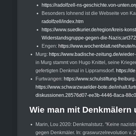
https://radolfzell-ns-geschichte.von-unten.
Besonders lohnend ist die Webseite von Ka
radolfzell/index.htm
https://www.suedkurier.de/region/kreis-kons
Widerstandsgruppe-gegen-die-Nazis;art37
Engen:
https://www.wochenblatt.net/heute/na
Murg:
https://www.badische-zeitung.de/wieder
in Murg stammt von Hugo Knittel, seine Krieg
gefertigten Denkmal in Lippramsdorf.
https://d
Furtwangen:
https://www.schulstiftung-freibur
https://www.schwarzwaelder-bote.de/inhalt.fur
diskussionen.28576d07-ee3b-4446-8aca-88c
Wie man mit Denkmälern 
Marin, Lou 2020: Denkmalsturz. “Keine nazistis
gegen Denkmäler. In: graswurzelrevolution v. 