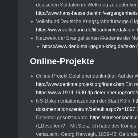
deutschen Soldaten im Weltkrieg zu gedenken
http://www.hans-hesse.de/html/vergangenheitsp
Volksbund Deutsche Kriegsgräberfürsorge (Hg.
https://www.volksbund.de/fileadmin/redakt
Netzwerk der Evangelischen Akademie der Nor
https://www.denk-mal-gegen-krieg.de/texte
(
Online-Projekte
Online-Projekt Gefallenendenkmäler. Auf der W
http://www.denkmalprojekt.org/index.htm
Ein re
https://www.1914-1930-rlp.de/erinnerungsorte/
NS-Dokumentationszentrum der Stadt Köln:
ht
dokumentationszentrum/default.aspx?s=1897
D
Denkmal gesetzt wurde.
https://museenkoeln.
((„Deserteur? – Mit Stolz. Ich habe des König
vertauscht. Georg Herwegh, 1839-43. Gefunde