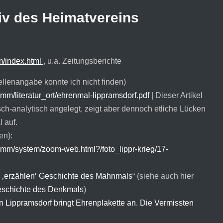
v des Heimatvereins
m/index.html
, u.a. Zeitungsberichte
llenangabe konnte ich nicht finden)
mm/literatur_ort/ehrenmal-lippramsdorf.pdf
| Dieser Artikel
orisch-analytisch angelegt, zeigt aber dennoch etliche Lücken
 auf.
en):
amm/system/zoom-web.html?/foto_lippr-krieg/17-
e ‚erzählen‘ Geschichte des Mahnmals
“ (siehe auch hier
Geschichte des Denkmals
)
 Lippramsdorf bringt Ehrenplakette an. Die Vermissten