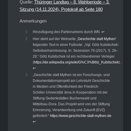
Quelle:
Thüringer Landtag – 8. Wahlperiode – 3.
Sitzung (14.11.2024), Protokoll ab Seite 180
Anmerkungen
1
Hinzufügung des Parteinamens durch WN.
↩︎
2
Hier steht auf der Webseite „
Geschichte statt Mythen
“
folgender Text in einer Fußnote: „Vgl. Götz Kubitschek:
Selbstverharmlosung. In: Sezession 76 (2017), S. 26–
28.“ Götz Kubitschek ist ein rechtsextremer Verleger
(
https://de.wikipedia.org/wiki/G%C3%B6tz_Kubitschek
).
↩︎
3
„Geschichte statt Mythen ist ein Forschungs- und
Dokumentationsprojekt am Lehrstuhl Geschichte
in Medien und Öffentlichkeit der Friedrich-
Schiller-Universität Jena in Kooperation mit der
Stiftung Gedenkstätten Buchenwald und
Mittelbau-Dora. Das Projekt wird von der Stiftung
Erinnerung, Verantwortung und Zukunft (EVZ)
gefördert.“
https://www.geschichte-statt-mythen.de
↩︎