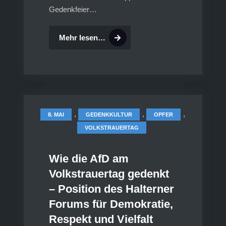
Gedenkfeier…
EINLADUNG
Mehr lesen…
8.5.2026:
Friedensgebet
und
Gedenkfeier
am
Denkmal
,
,
,
8. MAI
GEDENKKULTUR
OPFER
VOLKSTRAUERTAG
Wie die AfD am
Volkstrauertag gedenkt
– Position des Halterner
Forums für Demokratie,
Respekt und Vielfalt