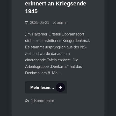
erinnert an Kriegsende
1945
2025-05-21
admin
„Im Halterner Ortsteil Lippramsdorf
steht ein umstrittenes Kriegerdenkmal.
Es stammt ursprünglich aus der NS-
Zeit und wurde danach um
einordnende Tafeln ergänzt. Die
Arbeitsgruppe „Denk.mal“ hat das
Denkmal am 8. Mai…
VIDEO:
Mehr lesen…
„Denk.mal“
erinnert
zu
1 Kommentar
VIDEO:
an
„Denk.mal“
erinnert
Kriegsende
an