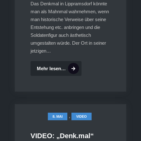
Das Denkmal in Lippramsdorf könnte
man als Mahnmal wahrnehmen, wenn
man historische Verweise über seine
Entstehung etc. anbringen und die
Soldatenfigur auch ästhetisch
umgestalten würde. Der Ort in seiner
jetzigen…
Weitere
Mehr lesen…
Informationen
zu
„Denkmal
on
Tour“
,
8. MAI
VIDEO
VIDEO: „Denk.mal“