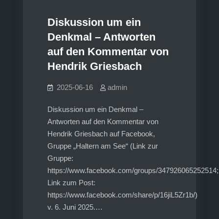
–
Position
Diskussion um ein
des
Denkmal – Antworten
Halterner
auf den Kommentar von
Forums
Hendrik Griesbach
für
Demokratie,
2025-06-16
admin
Respekt
und
Diskussion um ein Denkmal –
Vielfalt
Antworten auf den Kommentar von
Hendrik Griesbach auf Facebook,
Gruppe „Haltern am See“ (Link zur
Gruppe:
https://www.facebook.com/groups/347926065252514;
Link zum Post:
https://www.facebook.com/share/p/16jiL5Zr1b/)
v. 6. Juni 2025.…