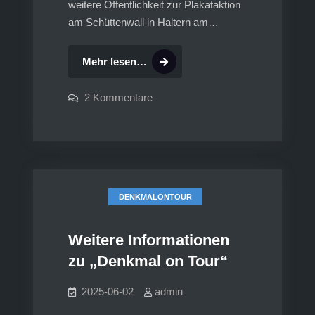
weitere Öffentlichkeit zur Plakataktion
am Schüttenwall in Haltern am…
„Denkmal
Mehr lesen…
on
Tour“
zu
2 Kommentare
„Denkmal
in
on
Tour“
Haltern
in
am
Haltern
am
Schüttenwall
Schüttenwall
DENKMALONTOUR
Weitere Informationen
zu „Denkmal on Tour“
2025-06-02
admin