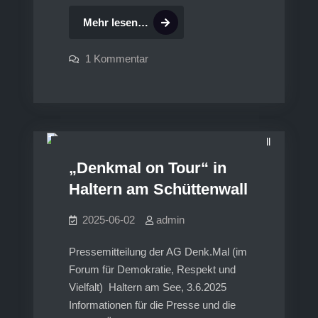
Diskussion
Mehr lesen…
um
ein
zu
1 Kommentar
Diskussion
Denkmal
um
ein
–
Denkmal
,
DENKMALONTOUR
FOTOS
Antworten
–
Antworten
auf
auf
den
den
Kommentar
Kommentar
von
„Denkmal on Tour“ in
Hendrik
von
Griesbach
Haltern am Schüttenwall
Hendrik
Griesbach
2025-06-02
admin
Pressemitteilung der AG Denk.Mal (im
Forum für Demokratie, Respekt und
Vielfalt) Haltern am See, 3.6.2025
Informationen für die Presse und die