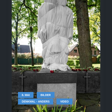
,
,
8. MAI
BILDER
,
DENKMAL - ANDERS
VIDEO