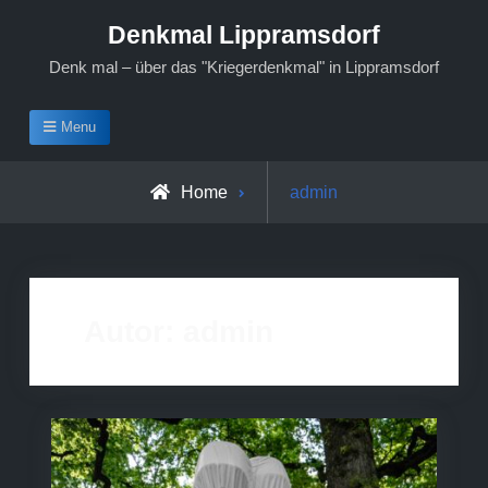
Skip
Denkmal Lippramsdorf
to
Denk mal – über das "Kriegerdenkmal" in Lippramsdorf
content
Menu
View
Home
admin
all
posts
by
Autor:
admin