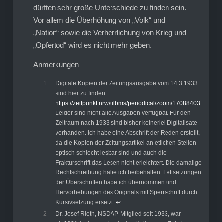
dürften sehr große Unterschiede zu finden sein.
Vor allem die Überhöhung von „Volk“ und
„Nation“ sowie die Verherrlichung von Krieg und
„Opfertod“ wird es nicht mehr geben.
Anmerkungen
1
Digitale Kopien der Zeitungsausgabe vom 14.3.1933
sind hier zu finden:
https://zeitpunkt.nrw/ulbms/periodical/zoom/17088403
.
Leider sind nicht alle Ausgaben verfügbar. Für den
Zeitraum nach 1933 sind bisher keinerlei Digitalisate
vorhanden. Ich habe eine Abschrift der Reden erstellt,
da die Kopien der Zeitungsartikel an etlichen Stellen
optisch schlecht lesbar sind und auch die
Frakturschrift das Lesen nicht erleichtert. Die damalige
Rechtschreibung habe ich beibehalten. Fettsetzungen
der Überschriften habe ich übernommen und
Hervorhebungen des Originals mit Sperrschrift durch
Kursivsetzung ersetzt.
↩︎
2
Dr. Josef Rieth, NSDAP-Mitglied seit 1933, war