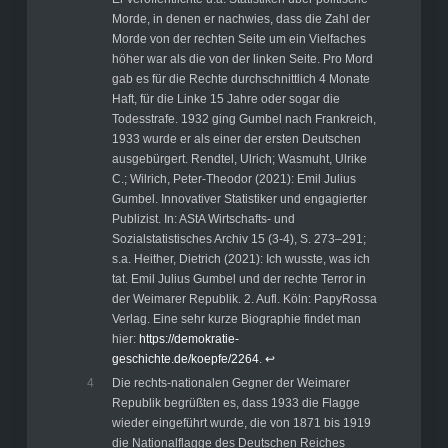
Morde, in denen er nachwies, dass die Zahl der
Morde von der rechten Seite um ein Vielfaches
höher war als die von der linken Seite. Pro Mord
gab es für die Rechte durchschnittlich 4 Monate
Haft, für die Linke 15 Jahre oder sogar die
Todesstrafe. 1932 ging Gumbel nach Frankreich,
1933 wurde er als einer der ersten Deutschen
ausgebürgert. Rendtel, Ulrich; Wasmuht, Ulrike
C.; Wilrich, Peter-Theodor (2021): Emil Julius
Gumbel. Innovativer Statistiker und engagierter
Publizist. In: AStA Wirtschafts- und
Sozialstatistisches Archiv 15 (3-4), S. 273–291;
s.a. Heither, Dietrich (2021): Ich wusste, was ich
tat. Emil Julius Gumbel und der rechte Terror in
der Weimarer Republik. 2. Aufl. Köln: PapyRossa
Verlag. Eine sehr kurze Biographie findet man
hier:
https://demokratie-
geschichte.de/koepfe/2264
.
↩︎
4
Die rechts-nationalen Gegner der Weimarer
Republik begrüßten es, dass 1933 die Flagge
wieder eingeführt wurde, die von 1871 bis 1919
die Nationalflagge des Deutschen Reiches