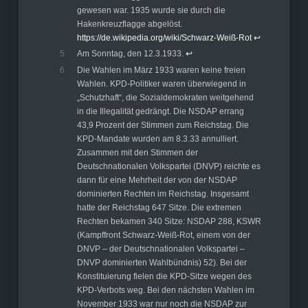
gewesen war. 1935 wurde sie durch die
Hakenkreuzflagge abgelöst.
https://de.wikipedia.org/wiki/Schwarz-Weiß-Rot
↩︎
5
Am Sonntag, den 12.3.1933.
↩︎
6
Die Wahlen im März 1933 waren keine freien
Wahlen. KPD-Politiker waren überwiegend in
„Schutzhaft“, die Sozialdemokraten weitgehend
in die Illegalität gedrängt. Die NSDAP errang
43,9 Prozent der Stimmen zum Reichstag. Die
KPD-Mandate wurden am 8.3.33 annulliert.
Zusammen mit den Stimmen der
Deutschnationalen Volkspartei (DNVP) reichte es
dann für eine Mehrheit der von der NSDAP
dominierten Rechten im Reichstag. Insgesamt
hatte der Reichstag 647 Sitze. Die extremen
Rechten bekamen 340 Sitze: NSDAP 288, KSWR
(Kampffront Schwarz-Weiß-Rot, einem von der
DNVP – der Deutschnationalen Volkspartei –
DNVP dominierten Wahlbündnis) 52). Bei der
Konstituierung fielen die KPD-Sitze wegen des
KPD-Verbots weg. Bei den nächsten Wahlen im
November 1933 war nur noch die NSDAP zur