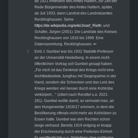
ab 1921 Amtmann des Amtes Haltern, zur Zeit der
Rede Bürgermeister des Amtes Haltern, später,
ab Juli 1933, dann Landrat des Landratsamtes
Recklinghausen. Siehe
https://de.wikipedia.org/wiki/Josef_Rieth
; und
Schäfer, Jürgen (2001): Die Landräte des Kreises
Recklinghausen von 1816 bis 1999. Eine
Datensammlung. Recklinghausen.
↩︎
3
Emil J. Gumbel war bis 1932 Statistik-Professor
an der Universität Heidelberg. In einem nicht-
öffentlichen Vortrag soll Gumbel gesagt haben:
„Für mich ist das Denkmal des Kriegs nicht eine
leichtbekleidete Jungfrau mit Siegespalme in der
Hand, sondern die Schrecken und das Leid des
Kriegs werden viel besser durch eine Kohlrübe
verkörpert…“ (zitiert nach Rendtel u.a. 2021:
281). Gumbel wollte damit, so vermutet man, an
den Hungerwinter 1916/17 erinnern, in dem die
Bevölkerung oftmals nicht mehr als Kohlrüben zu
Essen hatte. Gumbel war den Rechten schon
lange verhasst. Bereits 1919 entging er knapp
der Erschiessung durch eine Freikorps-Einheit.
Er veröffentlichte u.a. Statistiken über politische