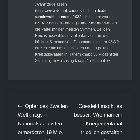
„Wahl“ zugelassen
(
https://www.demokratiegeschichten.de/die-
scheinwahl-im-maerz-1933
). In Haltern war die
NSDAP bei den Landtags- und Kreistagswahlen
die Partei mit den meisten Stimmen. Bei den
Reichstagswahlen erzielte das Zentrum die
höchste Stimmenzahl. Zusammen mit dem KSWR
erreichte die NSDAP bei den Landtags- und
Kreistagswahlen in Haltern knapp 50 Prozent der
Stimmen, im Reichstag knapp 45 Prozent.
↩︎
Beitragsnavigation
Opfer des Zweiten
Coesfeld macht es
Weltkriegs –
besser: Wie man ein
Nationalsozialisten
Kriegerdenkmal
ermordeten 19 Mio.
friedlich gestalten