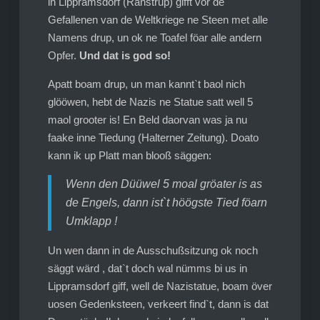
in Lippramsdorf (Ranstrup) gifft vör de
Gefallenen van de Weltkriege ne Steen met alle
Namens drup, un ok ne Toafel föar alle andern
Opfer.
Und dat is god so!
Apatt boam drup, un man kannt`t baol nich
glööwen, hebt de Nazis ne Statue satt well 5
maol grooter is! En Beld daorvan was ja nu
faake inne Tiedung (Halterner Zeitung). Doato
kann ik up Platt man blooß säggen:
Wenn den Düüwel 5 moal gröater is as
de Engels, dann ist`t höögste Tied föarn
Umklapp !
Un wen dann in de Ausschußsitzung ok noch
säggt wärd , dat`t doch wal nümms bi us in
Lippramsdorf giff, well de Nazistatue, boam över
uosen Gedenksteen, verkeert find`t, dann is dat