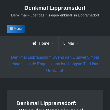
Skip
Denkmal Lippramsdorf
to
Denk mal – über das "Kriegerdenkmal" in Lippramsdorf
content
Menu
Home
8. Mai
Denkmal Lippramsdorf: „Wenn den Düüwel 5 moal
gröater is as de Engels, dann ist`t höögste Tied föarn
Umklapp!“
Denkmal Lippramsdorf: