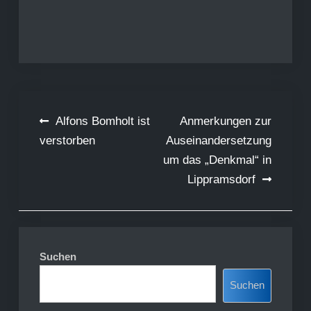
Beitragsnavigation
Alfons Bomholt ist
Anmerkungen zur
verstorben
Auseinandersetzung
um das „Denkmal“ in
Lippramsdorf
Suchen
Suchen