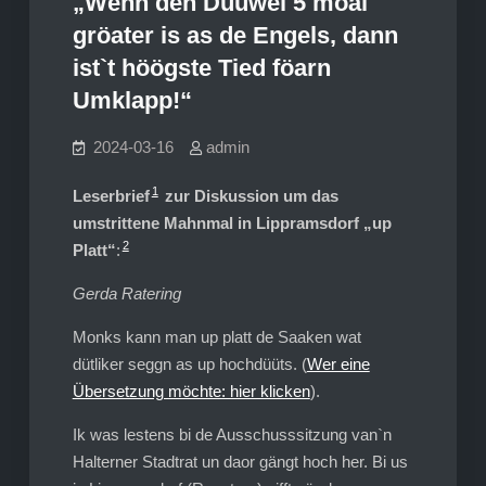
„Wenn den Düüwel 5 moal
gröater is as de Engels, dann
ist`t höögste Tied föarn
Umklapp!“
2024-03-16
admin
1
Leserbrief
zur Diskussion um das
umstrittene Mahnmal in Lippramsdorf „up
2
Platt“
:
Gerda Ratering
Monks kann man up platt de Saaken wat
dütliker seggn as up hochdüüts. (
Wer eine
Übersetzung möchte: hier klicken
).
Ik was lestens bi de Ausschusssitzung van`n
Halterner Stadtrat un daor gängt hoch her. Bi us