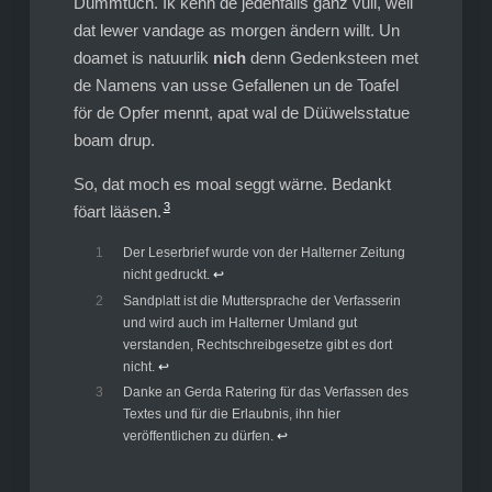
Dummtüch. Ik kenn de jedenfalls ganz vull, well
dat lewer vandage as morgen ändern willt. Un
doamet is natuurlik
nich
denn Gedenksteen met
de Namens van usse Gefallenen un de Toafel
för de Opfer mennt, apat wal de Düüwelsstatue
boam drup.
So, dat moch es moal seggt wärne. Bedankt
3
föart lääsen.
1
Der Leserbrief wurde von der Halterner Zeitung
nicht gedruckt.
↩︎
2
Sandplatt ist die Muttersprache der Verfasserin
und wird auch im Halterner Umland gut
verstanden, Rechtschreibgesetze gibt es dort
nicht.
↩︎
3
Danke an Gerda Ratering für das Verfassen des
Textes und für die Erlaubnis, ihn hier
veröffentlichen zu dürfen.
↩︎